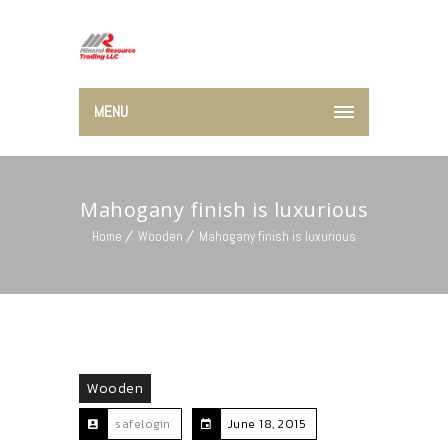
MENU
Mahogany finish is luxurious
Home
Wooden
Mahogany finish is luxurious
Wooden
safelogin
June 18, 2015